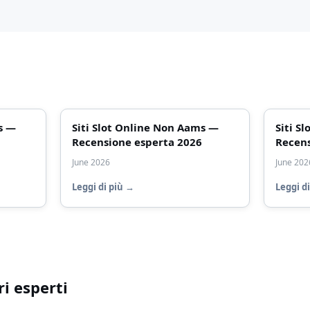
s —
Siti Slot Online Non Aams —
Siti S
Recensione esperta 2026
Recens
June 2026
June 202
Leggi di più →
Leggi d
ri esperti