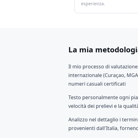
esperienza.
La mia metodologi
Il mio processo di valutazione 
internazionale (Curaçao, MGA, G
numeri casuali certificati
Testo personalmente ogni piat
velocità dei prelievi e la qualit
Analizzo nel dettaglio i termin
provenienti dall'Italia, forn