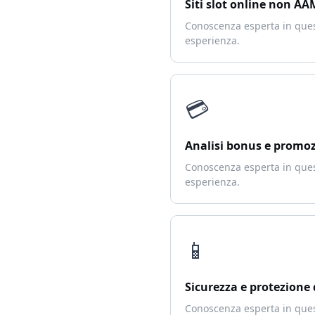
Siti slot online non AA
Conoscenza esperta in ques
esperienza.
💳
Analisi bonus e promoz
Conoscenza esperta in ques
esperienza.
📱
Sicurezza e protezione 
Conoscenza esperta in ques