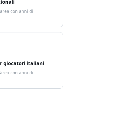
zionali
area con anni di
giocatori italiani
area con anni di